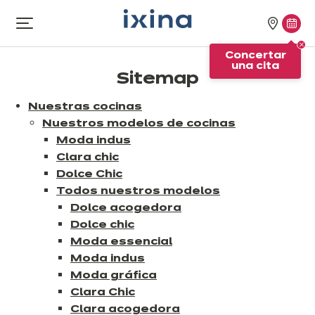
Ir a la navegación
Ir al contenido principal
Nuestra
Conc
Abrir
el
tiendas
una
Concertar
menú
cita
una cita
Sitemap
Nuestras cocinas
Nuestros modelos de cocinas
Moda indus
Clara chic
Dolce Chic
Todos nuestros modelos
Dolce acogedora
Dolce chic
Moda essencial
Moda indus
Moda gráfica
Clara Chic
Clara acogedora