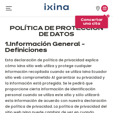
Ir a la navegación
Ir al contenido principal
Nuestra
Conc
Abrir
el
tiendas
una
Concertar
menú
cita
una cita
POLÍTICA DE PROTECCIÓN
DE DATOS
1.
Información General -
Definiciones
Esta declaración de política de privacidad explica
cómo Ixina sitio web utiliza y protege cualquier
información recopilada cuando se utiliza Ixina Ecuador
sitio web comprometido Al garantizar su privacidad y
la información está protegida. Se le pedirá que
proporcione cierta información de identificación
personal cuando se utiliza este sitio y sólo utilizará
esta información de acuerdo con nuestra declaración
de política de privacidad. La política de privacidad del
sitio web Ixina puede cambiar de vez en cuando