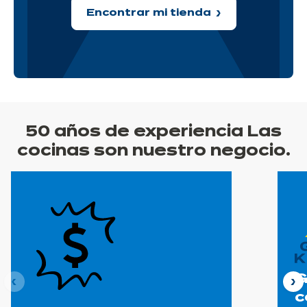
Encontrar mi tienda
50 años
de experiencia
Las
cocinas son nuestro negocio.
G
ior
Si
c