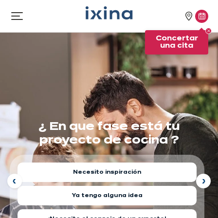
Ir a la navegación
Ir al contenido principal
Nuestra
Conc
Abrir
el
tiendas
una
Concertar
menú
cita
una cita
¿ En que fase está tu
proyecto
de cocina ?
Necesito inspiración
Ya tengo alguna idea