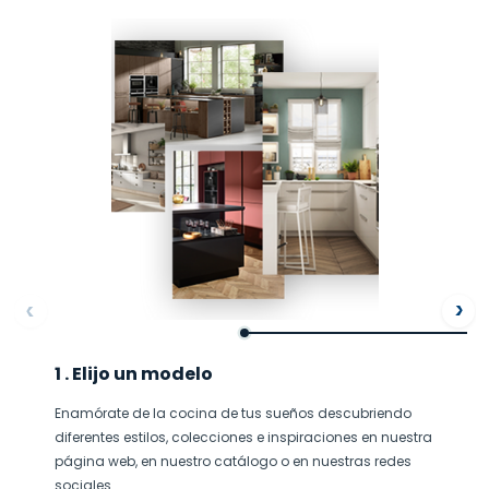
ore
Af
1 . Elijo un modelo
Enamórate de la cocina de tus sueños descubriendo
diferentes estilos, colecciones e inspiraciones en nuestra
página web, en nuestro catálogo o en nuestras redes
sociales.