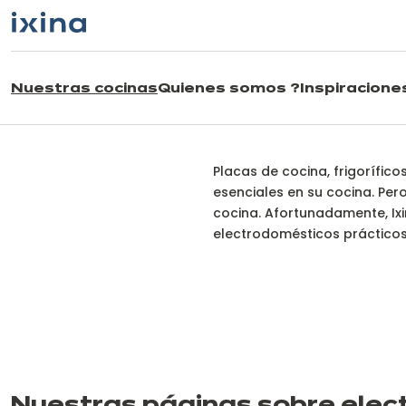
Ir a la navegación
Ir al contenido principal
Nuestras cocinas
Quienes somos ?
Inspiracione
Nue
Placas de cocina, frigorífic
esenciales en su cocina. Per
cocina. Afortunadamente, Ixi
electrodomésticos prácticos