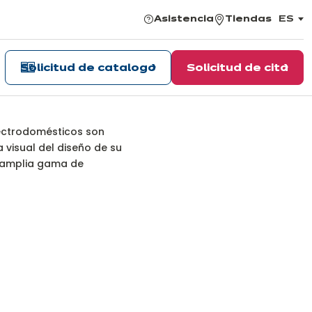
Asistencia
Tiendas
ES
,
elegir
el
idiom
Solicitud de catalogo
Solicitud de cita
icos
electrodomésticos son
 visual del diseño de su
a amplia gama de