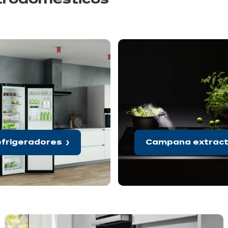
ctrodomésticos
frigeradores
Campana extrac