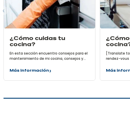
or
¿Cómo cuidas tu
¿Cómo 
cocina?
cocina
En esta sección encuentro consejos para el
[Translate to
mantenimiento de mi cocina, consejos y
rendez-vous 
errores que debo evitar. Aquí tienes algunas
vous recomm
reglas sencillas que me permitirán cuidar mi
certain nomb
Más información
Más infor
¿Cómo
¿Cómo
cocina a diario para que siga como estaba
gagnerez un 
cuidas
se
al principio.
projet de cui
tu
mide
pour suivre n
cocina?
la
Découvrez ci
cocina?
à prévoir :