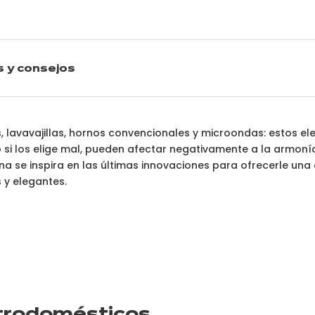
s y consejos
stros electrodomest
os, lavavajillas, hornos convencionales y microondas: estos 
o si los elige mal, pueden afectar negativamente a la armonía
na se inspira en las últimas innovaciones para ofrecerle un
 y elegantes.