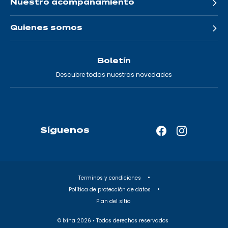
Nuestro acompañamiento
Quienes somos
Boletín
Descubre todas nuestras novedades
Síguenos
Facebook
Instagram
—
—
Abrir
Abrir
en
en
Terminos y condiciones
una
una
Política de protección de datos
nueva
nueva
Plan del sitio
pestaña
pestaña
© Ixina
2026
• Todos derechos reservados