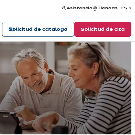
Asistencia
Tiendas
ES
,
elegir
el
idiom
Solicitud de catalogo
Solicitud de cita