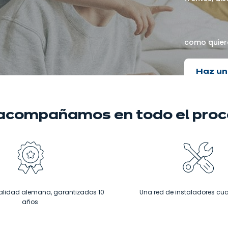
como quier
Haz un
 acompañamos
en todo el pro
alidad alemana, garantizados 10
Una red de instaladores cua
años