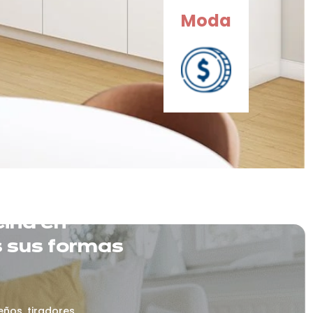
Moda
cina en
 sus formas
eños, tiradores...