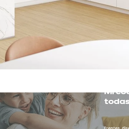
Mi co
todas
Frentes, dis