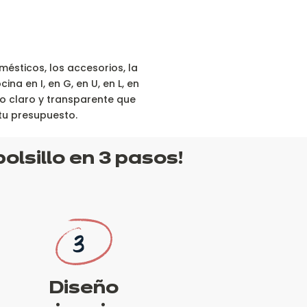
ésticos, los accesorios, la
na en I, en G, en U, en L, en
io claro y transparente que
tu presupuesto.
olsillo
en 3 pasos!
Diseño