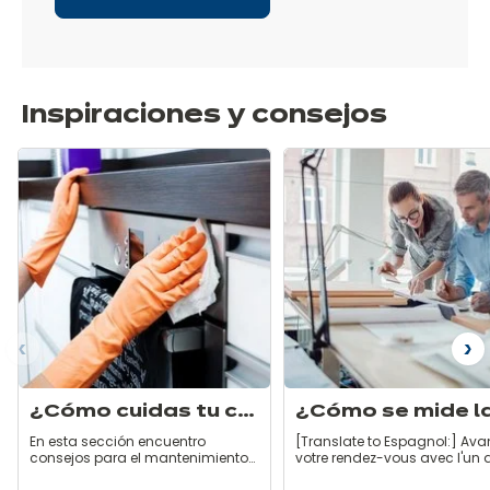
Inspiraciones y consejos
ior
Si
¿Cómo cuidas tu cocina?
En esta sección encuentro
[Translate to Espagnol:] Ava
consejos para el mantenimiento
votre rendez-vous avec l'un 
de mi cocina, consejos y errores
nos experts, nous vous