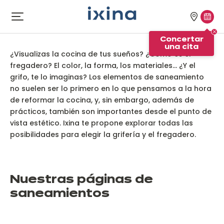
Ir a la navegación
Ir al contenido principal
Nuestra
Conc
Abrir
Nuestro equipo sanitario para
el
tiendas
una
la cocina
Concertar
menú
cita
una cita
¿Visualizas la cocina de tus sueños? ¿Cómo es el
fregadero? El color, la forma, los materiales... ¿Y el
grifo, te lo imaginas? Los elementos de saneamiento
no suelen ser lo primero en lo que pensamos a la hora
de reformar la cocina, y, sin embargo, además de
prácticos, también son importantes desde el punto de
vista estético. Ixina te propone explorar todas las
posibilidades para elegir la grifería y el fregadero.
Nuestras páginas de
saneamientos