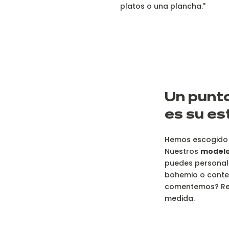
platos o una plancha."
U
n punto
es su es
Hemos escogido d
Nuestros
modelo
puedes personaliz
bohemio o contem
comentemos? Reú
medida.