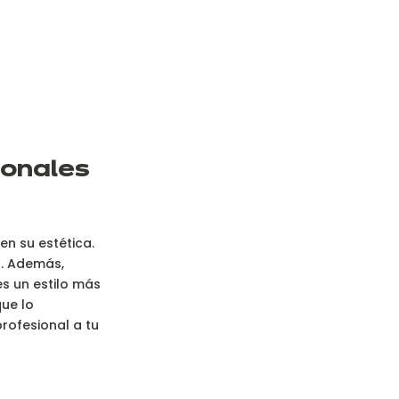
ionales
n su estética.
o. Además,
es un estilo más
ue lo
ofesional a tu