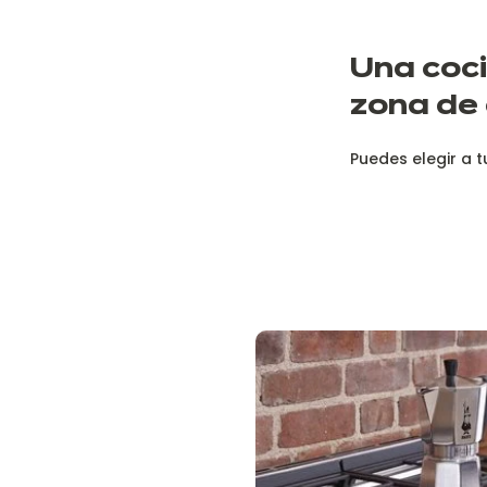
U
na coc
zona de 
Puedes elegir a t