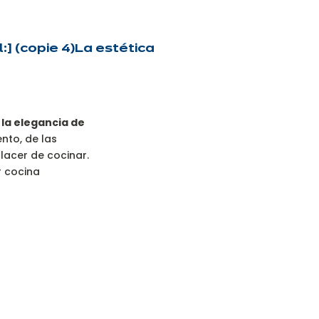
] (copie 4)
La estética
y
la elegancia de
nto, de las
placer de cocinar.
r cocina