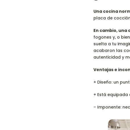
Una cocina nor
placa de cocción
En cambio, una 
fogones y, o bie
suelta a tu imagi
acabaron las coci
autenticidad y m
Ventajas e inco
+ Diseño: un punt
+ Está equipada c
– Imponente: nec