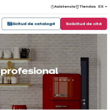
Asistencia
Tiendas
ES
,
elegir
el
idiom
Solicitud de catalogo
Solicitud de cita
 profesional