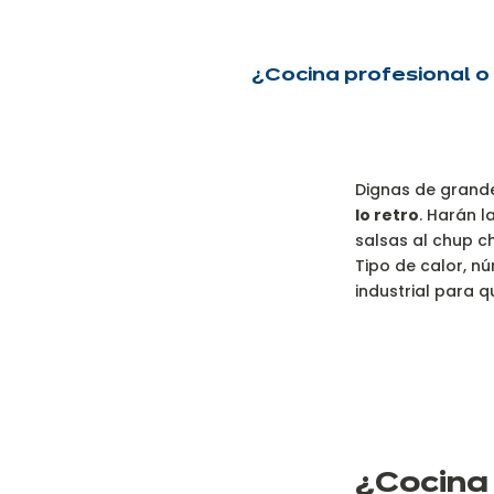
¿Cocina profesional o
Dignas de grande
lo retro
. Harán l
salsas al chup ch
Tipo de calor, nú
industrial para q
¿C
ocina