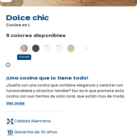
Dolce chic
Cocina en L
5 colores disponibles
Anterior
Siguiente
Corail
Más
información
¡Una cocina que lo tiene todo!
¿Sueña con una cocina que combine elegancia y carácter con
funcionalidad y atractivo familiar? Eso es lo que promete esta
cocina con sus frentes de color coral, que están muy de moda.
Pero eso no es todo... También es eco-responsable gracias a sus
Ver más
frentes 100% reciclados y a su superficie 100% reciclable. ¿Qué
más se puede pedir?
Calidad Alemana
Garantía de 10 años