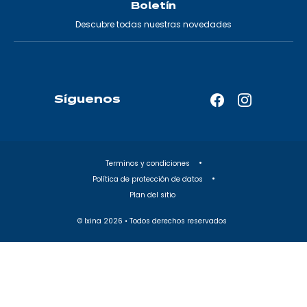
Boletín
Descubre todas nuestras novedades
Síguenos
Facebook
Instagram
—
—
Abrir
Abrir
en
en
Terminos y condiciones
una
una
Política de protección de datos
nueva
nueva
Plan del sitio
pestaña
pestaña
© Ixina
2026
• Todos derechos reservados