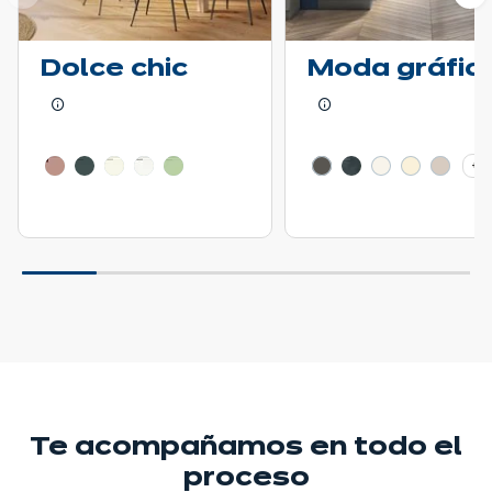
ior
Si
Dolce chic
Moda gráfic
Más información - Mostrar los detalles del precio
Más información - Mo
+ 3
Te acompañamos
en todo el
proceso