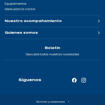
Equipamientos
Ideas para la cocina
Nuestro acompañamiento
Quienes somos
Boletín
Descubre todas nuestras novedades
Síguenos
Facebook
Instagram
—
—
Abrir
Abrir
en
en
Terminos y condiciones
una
una