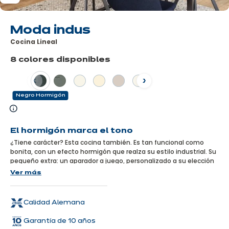
Moda indus
Cocina Lineal
8 colores disponibles
Anterior
Siguiente
Negro Hormigón
Más
información
El hormigón marca el tono
¿Tiene carácter? Esta cocina también. Es tan funcional como
bonita, con un efecto hormigón que realza su estilo industrial. Su
pequeño extra: un aparador a juego, personalizado a su elección
entre una amplia gama de combinaciones, ¡y caldeado por una
Ver más
encimera decorada en madera!
Calidad Alemana
Garantía de 10 años