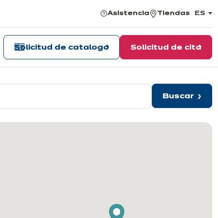
Asistencia
Tiendas
ES
,
elegir
el
idiom
Solicitud de catalogo
Solicitud de cita
Buscar