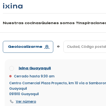
Ir a la navegación
Ir al contenido principal
Nuestras cocinas
Quienes somos ?
Inspiracione
Geolocalizarme
o
ixina Guayaquil
Cerrado hasta 9:30 am
Centro Comercial Plaza Proyecto, km 10 vía a Samborond
Guayaquil
091910
Guayaquil
Ver número