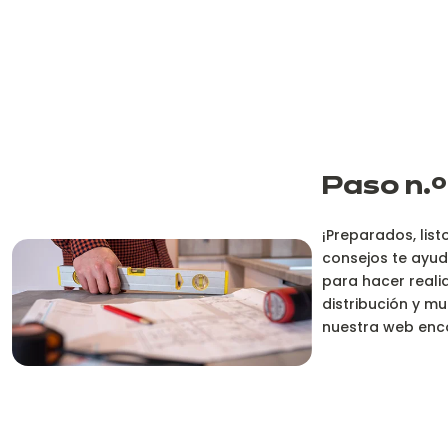
Paso n.º
¡Preparados, lis
consejos te ayud
para hacer reali
distribución y m
nuestra web enco