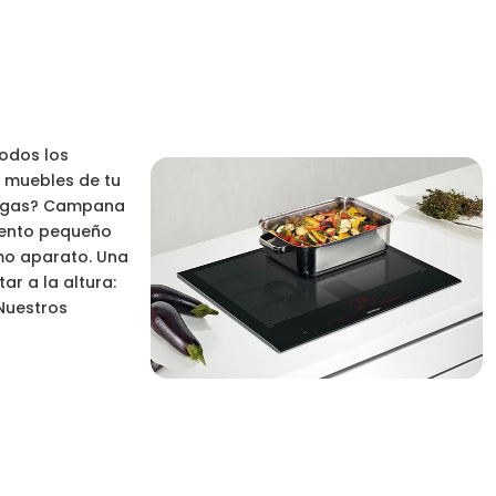
todos los
s muebles de tu
 o gas? Campana
amento pequeño
mo aparato. Una
ar a la altura:
Nuestros