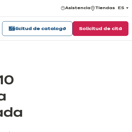
Asistencia
Tiendas
ES
,
elegir
el
idiom
Solicitud de catalogo
Solicitud de cita
10
a
nada