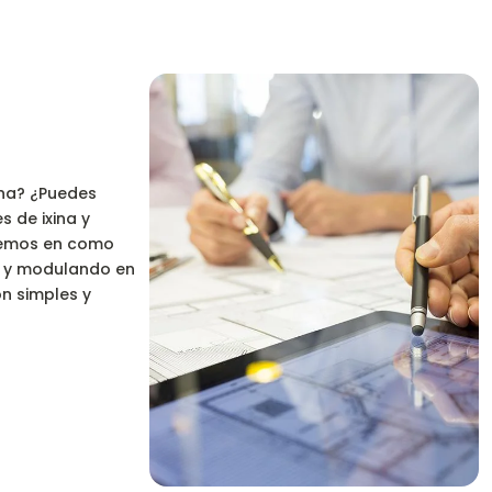
ina? ¿Puedes
 de ixina y
aremos en como
o y modulando en
on simples y